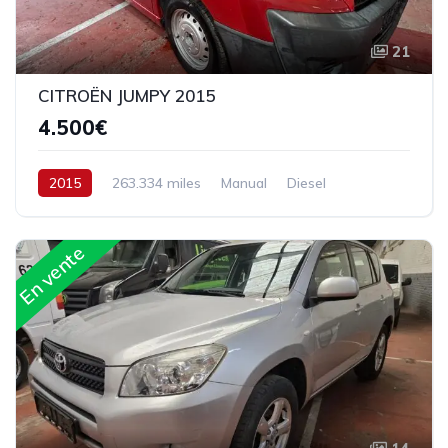
21
CITROËN JUMPY 2015
4.500€
2015
263.334 miles
Manual
Diesel
En vente