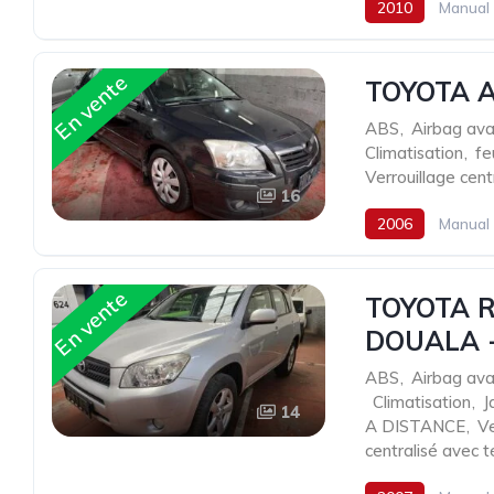
2010
Manual
En vente
TOYOTA A
ABS
,
Airbag ava
Climatisation
,
fe
Verrouillage cent
16
2006
Manual
En vente
TOYOTA R
DOUALA 
ABS
,
Airbag ava
,
Climatisation
,
J
14
A DISTANCE
,
Ve
centralisé avec