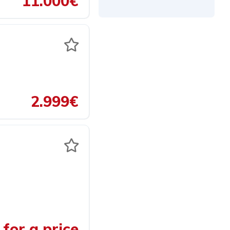
11.000€
2.999€
for a price