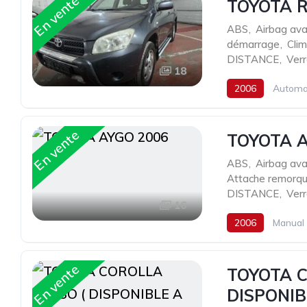
En vente
TOYOTA R
ABS
,
Airbag ava
démarrage
,
Clim
DISTANCE
,
Verr
18
2006
Automa
En vente
TOYOTA A
ABS
,
Airbag ava
Attache remorq
DISTANCE
,
Verr
16
2006
Manual
En vente
TOYOTA C
DISPONIB