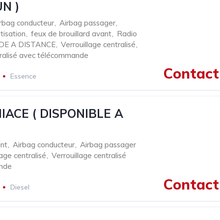
N )
rbag conducteur
,
Airbag passager
,
tisation
,
feux de brouillard avant
,
Radio
E A DISTANCE
,
Verrouillage centralisé
,
tralisé avec télécommande
Contact 
Essence
IACE ( DISPONIBLE A
)
nt
,
Airbag conducteur
,
Airbag passager
lage centralisé
,
Verrouillage centralisé
nde
Contact 
Diesel