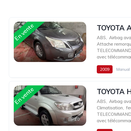
En vente
TOYOTA A
ABS
,
Airbag ava
Attache remorq
TELECOMMANDE
18
avec télécomma
2009
Manual
En vente
TOYOTA H
ABS
,
Airbag ava
Climatisation
,
fe
TELECOMMANDE
20
avec télécomma