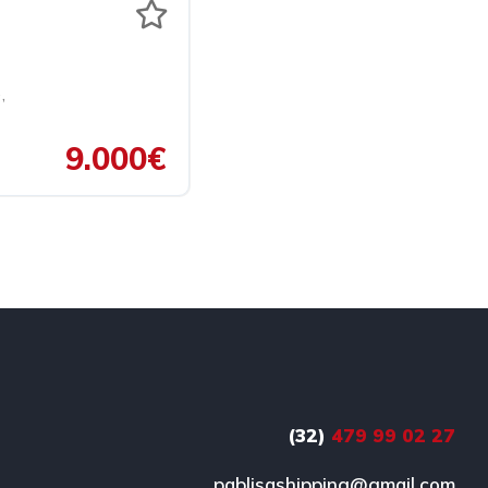
é
,
9.000€
(32)
479 99 02 27
s
pablisashipping@gmail.com