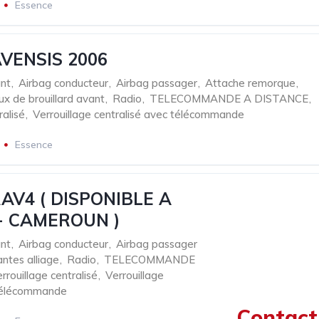
Essence
VENSIS 2006
nt
,
Airbag conducteur
,
Airbag passager
,
Attache remorque
,
ux de brouillard avant
,
Radio
,
TELECOMMANDE A DISTANCE
,
ralisé
,
Verrouillage centralisé avec télécommande
Essence
AV4 ( DISPONIBLE A
- CAMEROUN )
nt
,
Airbag conducteur
,
Airbag passager
antes alliage
,
Radio
,
TELECOMMANDE
rrouillage centralisé
,
Verrouillage
 télécommande
Contact 