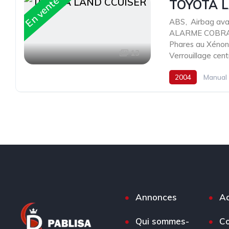
En vente
TOYOTA 
ABS
,
Airbag ava
ALARME COBR
Phares au Xénon
13
Verrouillage cen
2004
Manual
Annonces
Ac
Qui sommes-
Co