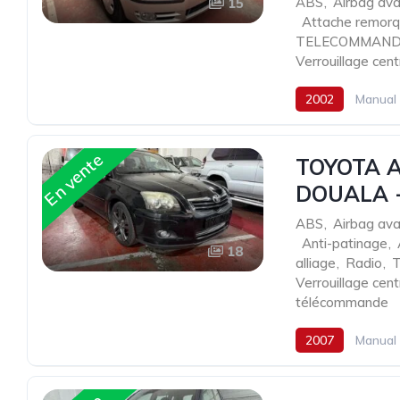
ABS
,
Airbag ava
15
,
Attache remor
TELECOMMANDE
Verrouillage cen
2002
Manual
En vente
TOYOTA A
DOUALA 
ABS
,
Airbag ava
,
Anti-patinage
,
18
alliage
,
Radio
,
Verrouillage cent
télécommande
2007
Manual