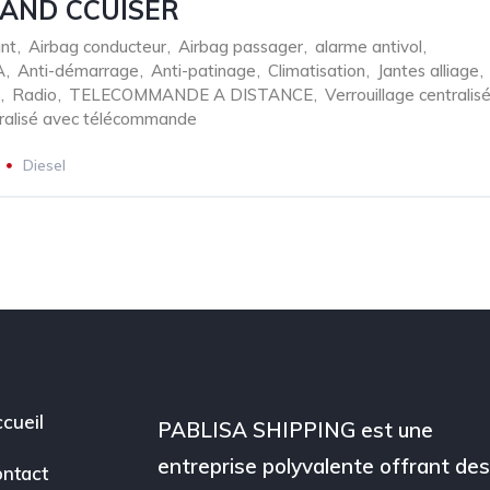
LAND CCUISER
nt
,
Airbag conducteur
,
Airbag passager
,
alarme antivol
,
A
,
Anti-démarrage
,
Anti-patinage
,
Climatisation
,
Jantes alliage
,
,
Radio
,
TELECOMMANDE A DISTANCE
,
Verrouillage centralis
tralisé avec télécommande
Diesel
cueil
PABLISA SHIPPING est une
entreprise polyvalente offrant de
ntact