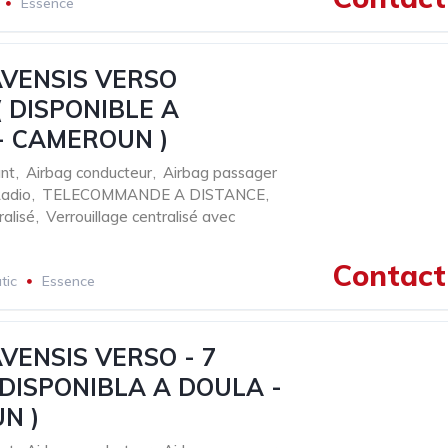
Essence
AVENSIS VERSO
 ( DISPONIBLE A
- CAMEROUN )
nt
,
Airbag conducteur
,
Airbag passager
adio
,
TELECOMMANDE A DISTANCE
,
ralisé
,
Verrouillage centralisé avec
Contact 
tic
Essence
VENSIS VERSO - 7
 DISPONIBLA A DOULA -
N )