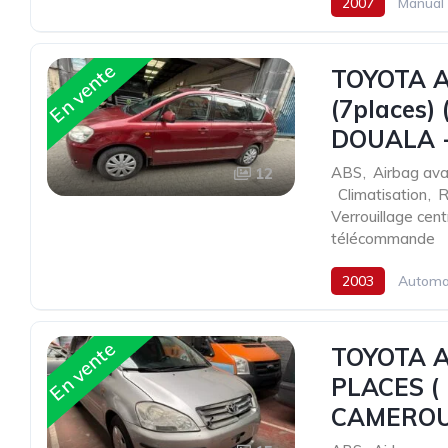
2007
Manual
En vente
TOYOTA 
(7places)
DOUALA 
ABS
,
Airbag ava
12
,
Climatisation
,
R
Verrouillage cent
télécommande
2003
Automa
En vente
TOYOTA A
PLACES (
CAMEROU