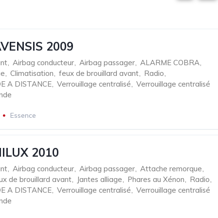
VENSIS 2009
nt
,
Airbag conducteur
,
Airbag passager
,
ALARME COBRA
,
ue
,
Climatisation
,
feux de brouillard avant
,
Radio
,
 A DISTANCE
,
Verrouillage centralisé
,
Verrouillage centralisé
nde
Essence
ILUX 2010
nt
,
Airbag conducteur
,
Airbag passager
,
Attache remorque
,
ux de brouillard avant
,
Jantes alliage
,
Phares au Xénon
,
Radio
,
 A DISTANCE
,
Verrouillage centralisé
,
Verrouillage centralisé
nde