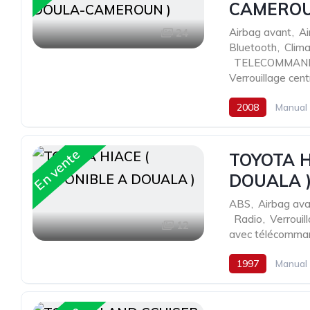
CAMEROU
Airbag avant
,
Ai
24
Bluetooth
,
Clima
,
TELECOMMAND
Verrouillage cen
2008
Manual
En vente
TOYOTA H
DOUALA 
ABS
,
Airbag ava
,
Radio
,
Verrouil
12
avec télécomma
1997
Manual