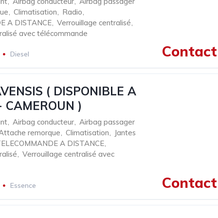
nt
,
Airbag conducteur
,
Airbag passager
que
,
Climatisation
,
Radio
,
 A DISTANCE
,
Verrouillage centralisé
,
tralisé avec télécommande
Contact 
Diesel
VENSIS ( DISPONIBLE A
- CAMEROUN )
nt
,
Airbag conducteur
,
Airbag passager
Attache remorque
,
Climatisation
,
Jantes
TELECOMMANDE A DISTANCE
,
ralisé
,
Verrouillage centralisé avec
Contact 
Essence