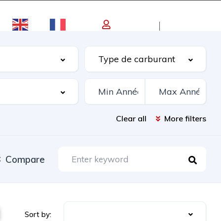
EN
FR
Log in
Register
Clear all
More filters
Compare
Date Listed: Newest
Sort by: